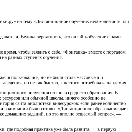
нки.ру» на тему «Дистанционное обучение: необходимость или
даватели. Велика вероятность, что онлайн-обучение с нами
 время, чтобы заявить о себе. «Фонтанка» вместе с порталом
я на разных ступенях обучения.
оже использовались, но не были столь массовыми и
заведения, но не так быстро, как этого потребовала пандемия.
истанционного получения полного среднего образования. В
их ресурсов или обычной школы, ничего особенно не
дитория сайта Библиотеки видеоуроков: если ранее количество
ески в компании были готовы. «Дистанционное образование дает
ерке домашних заданий, но это вполне решаемый вопрос», —
и, где подобная практика уже была развита, — в первую