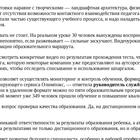
товки наравне с творческими — ландшафтная архитектура, физич
т отсутствия возможности контактного взаимодействия педагога
тали частью существующего учебного процесса, и надо наладить
ия.
вать не стоит. На реальном уроке 30 человек вынуждены воспри
 непонятно, если разжевывает — сильные заскучают. Видеоуроки
зации образовательного маршрута.
мотреть конкретные видео по результатам прохождения теста, 
а, которую некоторые компании уже предоставляют на аутсорсе.
ях, чтобы отследить списывание и использование шпаргалок.
зволяет осуществлять мониторинг и контроль обучения, формир
олирующего сервиса Олимпокс, — отметила
руководитель служб
сии в удаленном формате можно по пяти образовательным прогр
ий момент уже 349 человек прошли обучение и повышение квал
вопрос проверки качества образования. Да, на дистанционном о
икакой ответственности за результаты образования ребенка, а а
 за результатами не только дистанционного образования, но и о
яет развитие будущего специалиста, особенно в рабочей профе