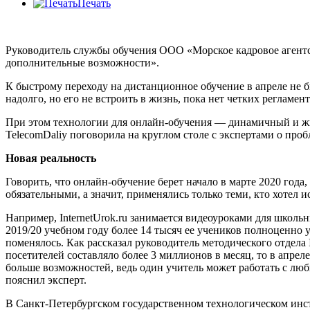
Печать
Руководитель службы обучения ООО «Морское кадровое агентст
дополнительные возможности».
К быстрому переходу на дистанционное обучение в апреле не б
надолго, но его не встроить в жизнь, пока нет четких регламе
При этом технологии для онлайн-обучения — динамичный и живо
TelecomDaliy поговорила на круглом столе с экспертами о проб
Новая реальность
Говорить, что онлайн-обучение берет начало в марте 2020 год
обязательными, а значит, применялись только теми, кто хотел 
Например, InternetUrok.ru занимается видеоуроками для школьн
2019/20 учебном году более 14 тысяч ее учеников полноценно 
поменялось. Как рассказал руководитель методического отдела
посетителей составляло более 3 миллионов в месяц, то в апре
больше возможностей, ведь один учитель может работать с лю
пояснил эксперт.
В Санкт-Петербургском государственном технологическом инст