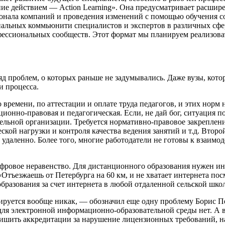
ние действием — Action Learning». Она предусматривает расши
нала компаний и проведения изменений с помощью обучения сот
нальных коммьюнити специалистов и экспертов в различных сф
ессиональных сообществ. Этот формат мы планируем реализовать
 проблем, о которых раньше не задумывались. Даже вузы, котор
 процесса.
времени, по аттестации и оплате труда педагогов, и этих норм 
ционно-правовая и педагогическая. Если, не дай бог, ситуация 
тельной организации. Требуется нормативно-правовое закреплен
ской нагрузки и контроля качества ведения занятий и т.д. Втор
удаленно. Более того, многие работодатели не готовы к взаим
фровое неравенство. Для дистанционного образования нужен инт
«Отъезжаешь от Петербурга на 60 км, и не хватает интернета по
разования за счет интернета в любой отдаленной сельской школ
ируется вообще никак, — обозначил еще одну проблему Борис П
ля электронной информационно-образовательной среды нет. А в 
лишить аккредитации за нарушение лицензионных требований, на