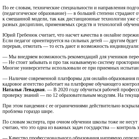
По ее словам, технические специальности и направления подго
(педагогическое образование) — в большей степени страдают о
к смешанной модели, так как дистанционные технологии уже с
разных дисциплин, применяемых средств и технологий обучен
Юрий Гребенюк считает, что насчет качества в онлайне пережи
Если педагог ориентируется на сильных детей — другим будет
перерыв, отмотать — то есть дают и возможность индивидуали
— Мы внедряем возможность рекомендаций для учеников перес
— Не стоит забывать и про так называемую систему прокторинг
Многие университеты использовали ее при приемных испытани
— Наличие современной платформы для онлайн-образования по
кадровое агентство работает на платформе обучающего контр
Наталья Левадная
. — В 2020 году обучиться рабочей профес
проверку знаний — по 12 образовательным модулям. На текущ
При этом пандемия с ее ограничениями действительно вскрыла 
проблема гораздо шире.
По словам эксперта, при очном обучении школы тоже не несут н
считаю, что это одна из важных задач государства — контроль
— Качество профессионального образования напрямую определ