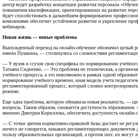
центр ведет разработку концепции развития персонала «Обуче
повышения квалификации, ориентированных на развитие персо
будет способствовать в дальнейшем формированию профессио
компаниями обеспечит устойчивое развитие и укрепление проф
вебинаров.
Новая жизнь — новые проблемы
Вынужденный переход на онлайн-обучение обозначил целый ряд
имени Пушкина, — столкнулись со сложностями регламентации
— У вузов и ссузов своя специфика по нормированию учебного 
Татьяна Сидненко. — Это проблема не техническая, а организа
учебного процесса, а это невозможно в рамках одной образова
нормирование учебного времени, иная модель учета педагогиче
регламентированный процесс, который сложно контролировать 
режиме.
Еще одна проблема, которую обнажила новая реальность, — ци
вопросы. Таким образом, снижается доступность образования. 
мнению Дмитрия Кириллова, обеспечить доступность онлайн-об
— С точки зрения нормативно-правовой базы дистант не регул
ничего не говорится, никаких регламентирующих документов д
пользу образовательных организаций, а против них: их могут 