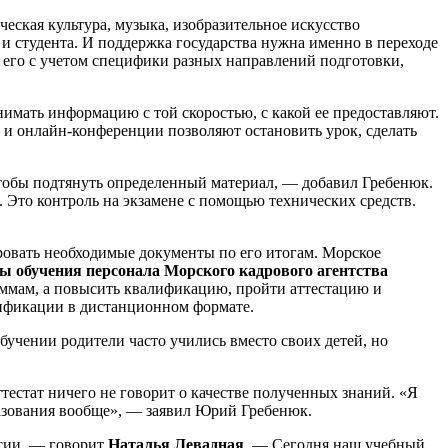
еская культура, музыка, изобразительное искусство
 и студента. И поддержка государства нужна именно в переходе
 его с учетом специфики разных направлений подготовки,
нимать информацию с той скоростью, с какой ее предоставляют.
 и онлайн-конференции позволяют остановить урок, сделать
чтобы подтянуть определенный материал, — добавил Гребенюк.
 Это контроль на экзамене с помощью технических средств.
овать необходимые документы по его итогам. Морское
ы обучения персонала Морского кадрового агентства
аммам, а повысить квалификацию, пройти аттестацию и
ификации в дистанционном формате.
бучении родители часто учились вместо своих детей, но
ттестат ничего не говорит о качестве полученных знаний. «Я
бразования вообще», — заявил Юрий Гребенюк.
ссии, — говорит
Наталья Левадная
. — Сегодня наш учебный