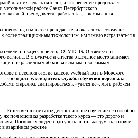
мой для них велась пять лет, и это решение продолжает
 и методической работе Санкт-Петербургского
о, каждый преподаватель работал так, как сам считал
олниеносно, и многие преподаватели оказались к этому не
ы к более традиционным технологиям, им тяжело встраиваться в
овательный процесс в период COVID-19. Организация
о региона. В структуре агентства отдельное место занимает
икации по различным образовательным программам.
товке и переподготовке кадров, учебный центр Морского
й, — сообщила
руководитель службы обучения персонала
собами старались адаптироваться к «удаленке», мы в рабочем
. — Естественно, никакое дистанционное обучение не способно
у же полноценная разработка такого курса — это дорого и
огиям. Поскольку людей надо учить не только думать головой,
то в аварийном режиме.
, пособиями и инструкциями, после чего выполняют