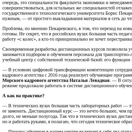
очередь, это специальности факультета экономики и менеджмен
совершенствоваться, для остальных же специальностей отлажен
государственного технологического университета Борис Пекаре
нужным, — от простого выкладывания материалов в сеть до чт
Проблема, по мнению Пекаревского, в том, что переход на нов
готовы. Не секрет, что в российских вузах большая часть педа
работу «с колес», а кто-то принципиально не хочет перестраива
Своевременная разработка дистанционных курсов позволила у
занимается подбором и обучением персонала для транспортно-л
учебный центр с собственной технической базой: его функци
— В условиях цифровой трансформации компетенции сотрудник
кадрового агентства с 2016 года реализует обучающие прогр
Морского кадрового агентства Наталья Левадная
. — В ситу
режиме продолжали работать в системе дистанционного обучен
А как на практике?
— В технических вузах большая часть лабораторных работ — э
ее заменить. Дистанционный курс — это нечто большее, чем пр
долго, не меньше полугода. Так что в технических вузах дист
но и работать руками, я полагаю, что сегодня техническое обр
— Процесс обучения в нашем центре включает в себя два этап