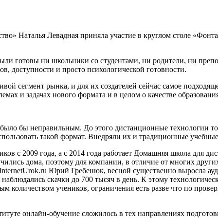
во» Наталья Левадная приняла участие в круглом столе «Фонта
ыли готовы ни школьники со студентами, ни родители, ни препо
нтов, доступности и просто психологической готовности.
й сегмент рынка, и для их создателей сейчас самое подходящее
лемах и задачах нового формата и в целом о качестве образовани
а, было бы неправильным. До этого дистанционные технологии т
использовать такой формат. Внедряли их и традиционные учебные 
иков с 2009 года, а с 2014 года работает Домашняя школа для д
учились дома, поэтому для компании, в отличие от многих друг
 InternetUrok.ru Юрий Гребенюк, весной существенно выросла ау
ле наблюдались скачки до 700 тысяч в день. К этому технологич
бым количеством учеников, ограничения есть разве что по пров
итуте онлайн-обучение сложилось в тех направлениях подготовк