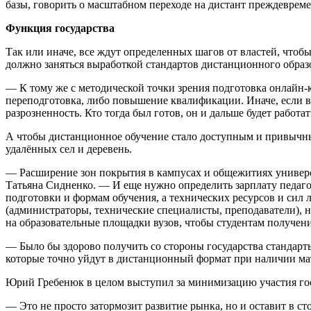
базы, говорить о масштабном переходе на дистант преждеврем
Функция государства
Так или иначе, все ждут определенных шагов от властей, чтоб
должно заняться выработкой стандартов дистанционного образ
— К тому же с методической точки зрения подготовка онлайн-к
переподготовка, либо повышение квалификации. Иначе, если вд
разрозненность. Кто тогда был готов, он и дальше будет работат
А чтобы дистанционное обучение стало доступным и привычны
удалённых сел и деревень.
— Расширение зон покрытия в кампусах и общежитиях универси
Татьяна Сидненко. — И еще нужно определить зарплату педагог
подготовки и формам обучения, а технических ресурсов и сил
(администраторы, технические специалисты, преподаватели), н
на образовательные площадки вузов, чтобы студентам получен
— Было бы здорово получить со стороны государства стандар
которые точно уйдут в дистанционный формат при наличии ма
Юрий Гребенюк в целом выступил за минимизацию участия гос
— Это не просто затормозит развитие рынка, но и оставит в с