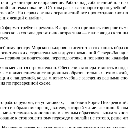
та и гуманитарное направление. Работа над собственной платфор
ной системы пока нет. Об этом рассказал проректор по учебной
вский: «На первых этапах ограничений все происходило хаотичн
ения лекций онлайн».
ый формат требует времени. В апреле его пришлось совершить м
гогического состава достаточно возрастная — такие люди склонн
ться.
чебному центру Морского кадрового агентства сохранить образ
огистических, строительных и других компаний Северо-Западног
и — первичная подготовка, переподготовка и повышение квалиф
ов меняются стремительно. Обеспечивая оперативность в подго
аммы с применением дистанционных образовательных технологи
ации с пандемией, когда многие учебные заведения разными спо
ия по проверенной схеме.
то работа руками, на установках, — добавил Борис Пекаревский
осто изображение преподавателя, который читает лекцию. К том
ант может служить дополнением к очным образовательным технол
азование к стопроцентному переходу в онлайн не готово, разве ч
а. На первом студенты знакомятся с методическими материалами