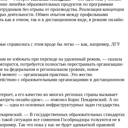
рение линейки образовательных продуктов по программам
рудников без отрыва от производства. Реализация концепции
ерах деятельности. Обмен опытом между профильными
 как в очном, так и в дистанционном виде, в режиме онлайн-
ые справились с этим вроде бы легко — как, например, ЛГУ
нам не избежать при переходе на удаленный режим, — сказала
повторится, потребуется полностью перестраивать организацию
ие на федеральном и региональном уровнях, новое
ой момент — организация практики. Это жестко
одействию с образовательными организациями в дистанционном
ернет, а его качество во многих регионах страны вызывает
смотреть онлайн-урок», — пояснил Борис Пекаревский. А по
е — одна из основных инфраструктурных задач государства.
екаревский. — В государственных образовательных стандартах
такой ситуации все сомнения Гособрнадзора толкуются не в
пример. Так что пока у нас не будет адекватной правовой