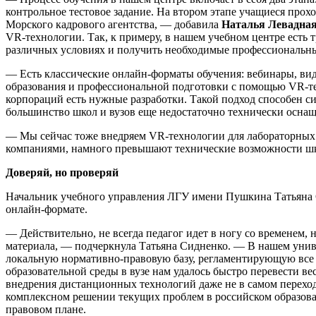
контрольное тестовое задание. На втором этапе учащиеся прох
Морского кадрового агентства, — добавила
Наталья Левадна
VR-технологии. Так, к примеру, в нашем учебном центре есть
различных условиях и получить необходимые профессиональн
— Есть классические онлайн-форматы обучения: вебинары, ви
образования и профессиональной подготовки с помощью VR-те
корпораций есть нужные разработки. Такой подход способен с
большинство школ и вузов еще недостаточно технически осна
— Мы сейчас тоже внедряем VR-технологии для лабораторных 
компаниями, намного превышают технические возможности шк
Доверяй, но проверяй
Начальник учебного управления ЛГУ имени Пушкина Татьяна С
онлайн-формате.
— Действительно, не всегда педагог идет в ногу со временем,
материала, — подчеркнула Татьяна Сидненко. — В нашем униве
локальную нормативно-правовую базу, регламентирующую все
образовательной среды в вузе нам удалось быстро перевести в
внедрения дистанционных технологий даже не в самом переходе
комплексном решении текущих проблем в российском образован
правовом плане.