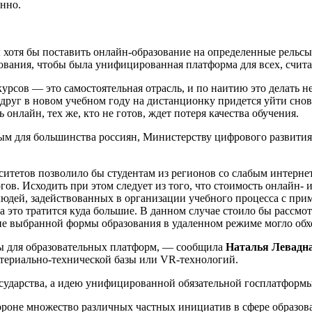
енно.
ы хотя бы поставить онлайн-образование на определенные рельсы
ования, чтобы была унифицированная платформа для всех, счита
урсов — это самостоятельная отрасль, и по наитию это делать н
руг в новом учебном году на дистанционку придется уйти снова,
ь онлайн, тех же, кто не готов, ждет потеря качества обучения.
м для большинства россиян, Министерству цифрового развития 
тетов позволило бы студентам из регионов со слабым интернет
ов. Исходить при этом следует из того, что стоимость онлайн- 
 людей, задействованных в организации учебного процесса с п
а это тратится куда большие. В данном случае стоило бы рассмо
ие выбранной формы образования в удаленном режиме могло обх
ты для образовательных платформ, — сообщила
Наталья Левадн
териально-технической базы или VR-технологий.
ударства, а идею унифицированной обязательной госплатформы
тороне множество различных частных инициатив в сфере образова